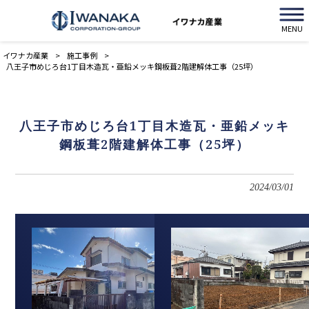
MENU
イワナカ産業
>
施工事例
>
八王子市めじろ台1丁目木造瓦・亜鉛メッキ鋼板葺2階建解体工事（25坪）
八王子市めじろ台1丁目木造瓦・亜鉛メッキ
鋼板葺2階建解体工事（25坪）
2024/03/01